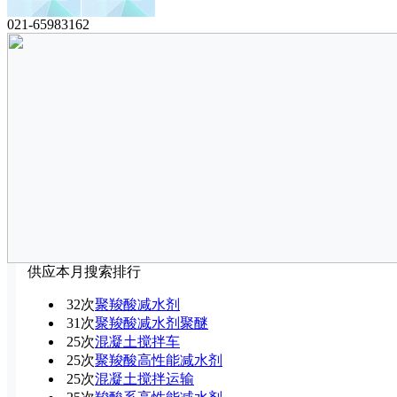
021-65983162
供应本月搜索排行
32次
聚羧酸减水剂
31次
聚羧酸减水剂聚醚
25次
混凝土搅拌车
25次
聚羧酸高性能减水剂
25次
混凝土搅拌运输