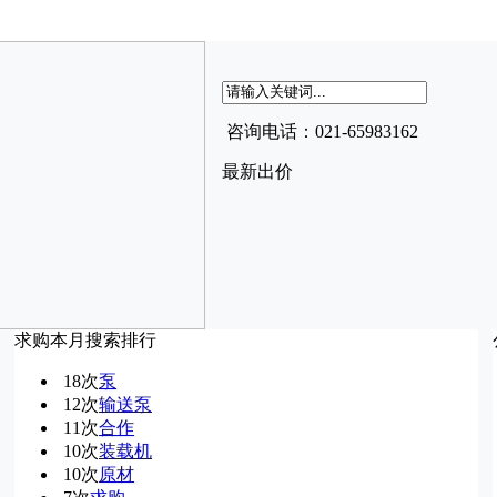
咨询电话：021-65983162
最新出价
求购本月搜索排行
18次
泵
12次
输送泵
11次
合作
10次
装载机
10次
原材