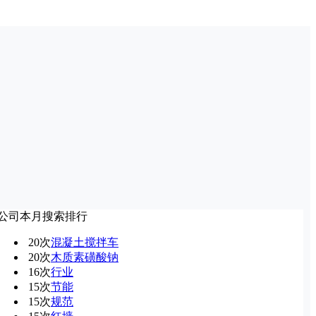
公司本月搜索排行
20次
混凝土搅拌车
20次
木质素磺酸钠
16次
行业
15次
节能
15次
规范